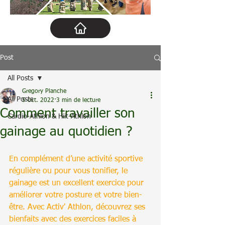
Post
All Posts
Gregory Planche
All Posts
5 oct. 2022
3 min de lecture
Comment travailler son
Cardio-Athlon & Hiit-Athlon
gainage au quotidien ?
En complément d’une activité sportive 
régulière ou pour vous tonifier, le 
gainage est un excellent exercice pour 
améliorer votre posture et votre bien-
être. Avec Activ' Athlon, découvrez ses 
bienfaits avec des exercices faciles à 